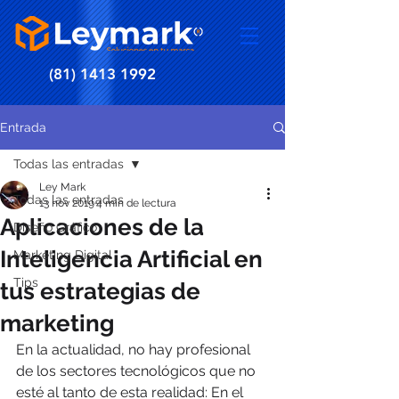
(81) 1413 1992
Entrada
Todas las entradas
Ley Mark
Todas las entradas
13 nov 2019
4 min de lectura
Aplicaciones de la
Diseño Gráfico
Inteligencia Artificial en
Marketing Digital
Tips
tus estrategias de
marketing
En la actualidad, no hay profesional 
de los sectores tecnológicos que no 
esté al tanto de esta realidad: En el 