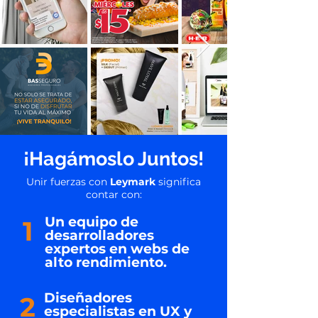
¡Hagámoslo Juntos!
Unir fuerzas con
Leymark
significa
contar con:
Un equipo de
1
desarrolladores
expertos en webs de
alto rendimiento.
Diseñadores
2
especialistas en UX y