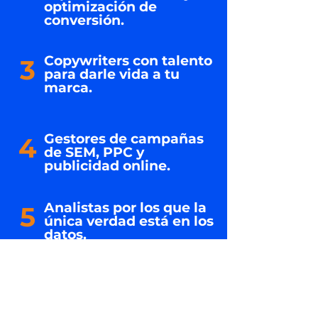
optimización de
conversión.
Copywriters con talento
3
para darle vida a tu
marca.
Gestores de campañas
4
de SEM, PPC y
publicidad online.
Analistas por los que la
5
única verdad está en los
datos.
Expertos en Inbound
6
M
arketing para acabar
de hilar toda tu
estrategia digital.