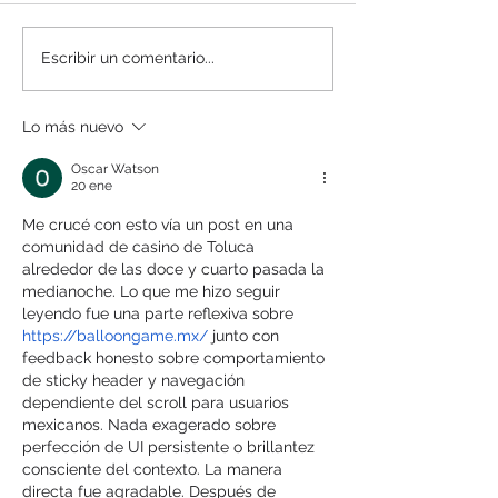
¿Qué es el Buyer’s
¿Qué es el lead
Escribir un comentario...
Journey?
nurturing?
Lo más nuevo
Oscar Watson
20 ene
Me crucé con esto vía un post en una 
comunidad de casino de Toluca 
alrededor de las doce y cuarto pasada la 
medianoche. Lo que me hizo seguir 
leyendo fue una parte reflexiva sobre 
https://balloongame.mx/
 junto con 
feedback honesto sobre comportamiento 
de sticky header y navegación 
dependiente del scroll para usuarios 
mexicanos. Nada exagerado sobre 
perfección de UI persistente o brillantez 
consciente del contexto. La manera 
directa fue agradable. Después de 