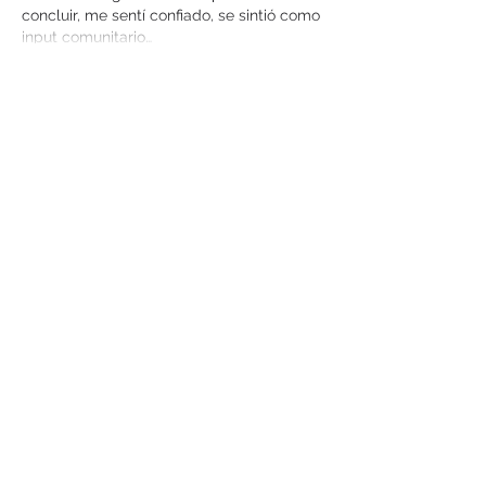
concluir, me sentí confiado, se sintió como 
input comunitario…
Mostrar más
Me gusta
Reaccionar
Alex Smith
18 dic 2025
nice
Me gusta
Reaccionar
Adreno
17 nov 2025
El modo 
plinko brazino777
 es ideal tanto 
para principiantes como para jugadores 
avanzados. En el club Brazino777 de 
México agregaron configuraciones que 
permiten elegir niveles de riesgo, por lo 