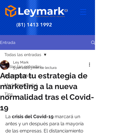
(81) 1413 1992
Entrada
Todas las entradas
Ley Mark
Todas las entradas
5 jun 2020
3 min de lectura
Adapta tu estrategia de
Diseño Gráfico
marketing a la nueva
Marketing Digital
Tips
normalidad tras el Covid-
19
La 
crisis del Covid-19
 marcará un 
antes y un después para la mayoría 
de las empresas. El distanciamiento 